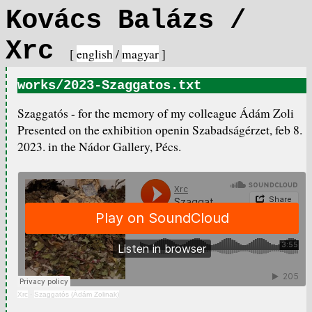
Kovács Balázs /
Xrc
[
english
/
magyar
]
works/2023-Szaggatos.txt
Szaggatós - for the memory of my colleague Ádám Zoli
Presented on the exhibition openin Szabadságérzet, feb 8.
2023. in the Nádor Gallery, Pécs.
Xrc
·
Szaggatós (Ádám Zolinak)